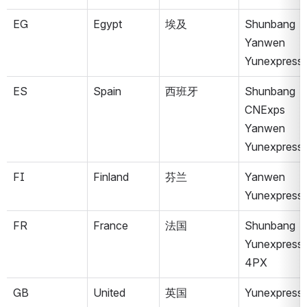
EG
Egypt
埃及
Shunbang
Yanwen
Yunexpress
ES
Spain
西班牙
Shunbang
CNExps
Yanwen
Yunexpress
FI
Finland
芬兰
Yanwen
Yunexpress
FR
France
法国
Shunbang
Yunexpress
4PX
GB
United 
英国
Yunexpress