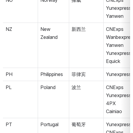
NO
Norway
挪威
CNExps
Yunexpress
Yanwen
NZ
New 
新西兰
CNExps
Zealand
Wanbexpres
Yanwen
Yunexpress
Equick
PH
Philippines
菲律宾
Yunexpress
PL
Poland
波兰
CNExps
Yunexpress
4PX
Cainiao
PT
Portugal
葡萄牙
Yunexpress
CNExps