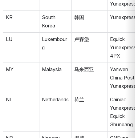
Yunexpress
KR
South 
韩国
Yunexpress
Korea
LU
Luxembour
卢森堡
Equick
g
Yunexpress
4PX
MY
Malaysia
马来西亚
Yanwen
China Post
Yunexpress
NL
Netherlands
荷兰
Cainiao
Yunexpress
Equick
Shunbang