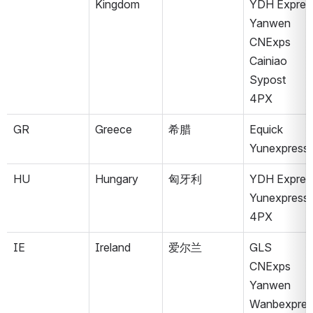
Kingdom
YDH Expres
Yanwen
CNExps
Cainiao
Sypost
4PX
GR
Greece
希腊
Equick
Yunexpress
HU
Hungary
匈牙利
YDH Expres
Yunexpress
4PX
IE
Ireland
爱尔兰
GLS
CNExps
Yanwen
Wanbexpres