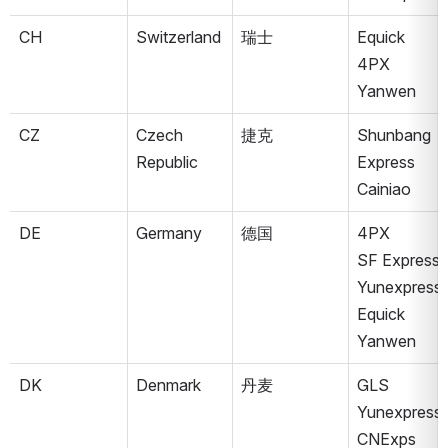
CH
Switzerland
瑞士
Equick
4PX
Yanwen
CZ
Czech 
捷克
Shunbang 
Republic
Express
Cainiao
DE
Germany
德国
4PX
SF Express
Yunexpress
Equick
Yanwen
DK
Denmark
丹麦
GLS
Yunexpress
CNExps