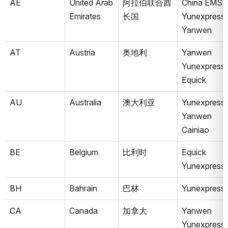
AE
United Arab 
阿拉伯联合酋
China EMS
Emirates
长国
Yunexpress
Yanwen
AT
Austria
奥地利
Yanwen
Yunexpress
Equick
AU
Australia
澳大利亚
Yunexpress
Yanwen
Cainiao
BE
Belgium
比利时
Equick
Yunexpress
BH
Bahrain
巴林
Yunexpress
CA
Canada
加拿大
Yanwen
Yunexpress